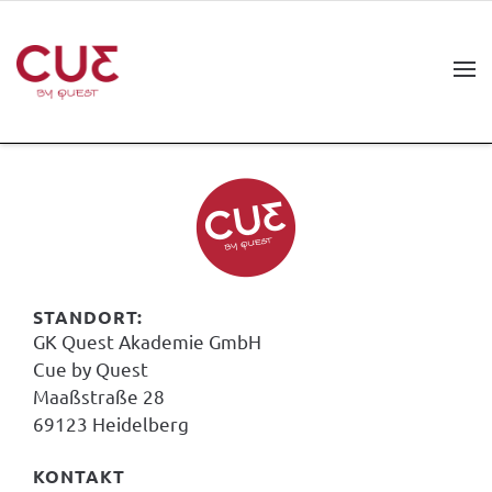
Organisationsentwicklung
Verständigung und
Vorankommen im Team
Selbstentwicklung und
Selbstfürsorge
STANDORT:
Konstruktive Konfliktkultur
GK Quest Akademie GmbH
Cue by Quest
Maaßstraße 28
69123 Heidelberg
KONTAKT