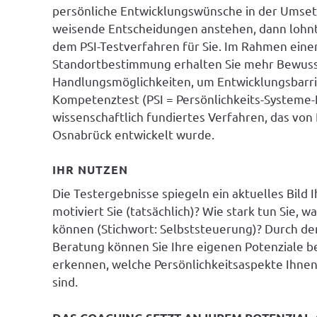
persönliche Entwicklungswünsche in der Umset
weisende Entscheidungen anstehen, dann lohnt 
dem PSI-Testver­fahren für Sie. Im Rahmen einer
Standortbestimmung erhalten Sie mehr Bewusst
Handlungsmöglich­keiten, um Ent­wicklungsbarri
Kompetenztest (PSI = Persönlichkeits-Systeme-In
wissenschaftlich fundiertes Ver­fahren, das von 
Osnabrück ent­wickelt wurde.
IHR NUTZEN
Die Testergebnisse spiegeln ein aktuelles Bild 
motiviert Sie (tatsächlich)? Wie stark tun Sie, w
können (Stichwort: Selbststeuerung)? Durch de
Beratung können Sie Ihre eigenen Potenziale b
erkennen, welche Persönlichkeitsaspekte Ihnen 
sind.